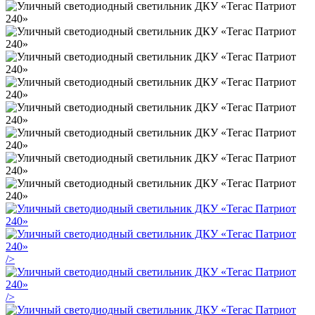
/>
/>