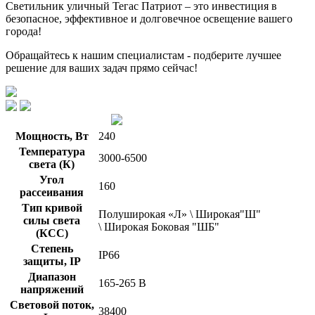
Светильник уличный Тегас Патриот – это инвестиция в
безопасное, эффективное и долговечное освещение вашего
города!
Обращайтесь к нашим специалистам - подберите лучшее
решение для ваших задач прямо сейчас!
Мощность, Вт
240
Температура
3000-6500
света (К)
Угол
160
рассеивания
Тип кривой
Полуширокая «Л» \ Широкая"Ш"
силы света
\ Широкая Боковая "ШБ"
(КСС)
Степень
IP66
защиты, IP
Диапазон
165-265 В
напряжений
Световой поток,
38400