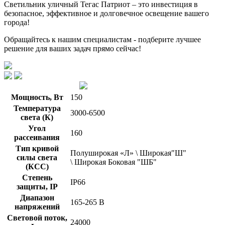
Светильник уличный Тегас Патриот – это инвестиция в
безопасное, эффективное и долговечное освещение вашего
города!
Обращайтесь к нашим специалистам - подберите лучшее
решение для ваших задач прямо сейчас!
Мощность, Вт
150
Температура
3000-6500
света (К)
Угол
160
рассеивания
Тип кривой
Полуширокая «Л» \ Широкая"Ш"
силы света
\ Широкая Боковая "ШБ"
(КСС)
Степень
IP66
защиты, IP
Диапазон
165-265 В
напряжений
Световой поток,
24000