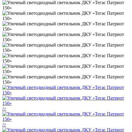
/>
/>