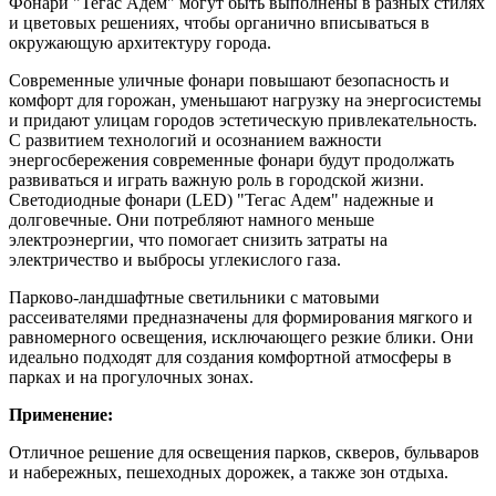
Фoнaри "Teгас Адем" могут быть выполнены в разных стилях
и цветовых решениях, чтобы органично вписываться в
окружающую архитектуру города.
Современные уличные фонари повышают безопасность и
комфорт для горожан, уменьшают нагрузку на энергосистемы
и придают улицам городов эстетическую привлекательность.
С развитием технологий и осознанием важности
энергосбережения современные фонари будут продолжать
развиваться и играть важную роль в городской жизни.
Светодиодные фонари (LЕD) "Тегас Адем" надежные и
долговечные. Они потребляют намного меньше
электроэнергии, что помогает снизить затраты на
электричество и выбросы углекислого газа.
Парково-ландшафтные светильники с матовыми
рассеивателями предназначены для формирования мягкого и
равномерного освещения, исключающего резкие блики. Они
идеально подходят для создания комфортной атмосферы в
парках и на прогулочных зонах.
Применение:
Отличное решение для освещения парков, скверов, бульваров
и набережных, пешеходных дорожек, а также зон отдыха.