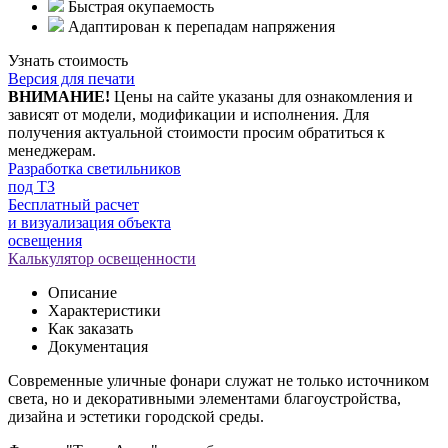
Быстрая окупаемость
Адаптирован к перепадам напряжения
Узнать стоимость
Версия для печати
ВНИМАНИЕ!
Цены на сайте указаны для ознакомления и
зависят от модели, модификации и исполнения. Для
получения актуальной стоимости просим обратиться к
менеджерам.
Разработка светильников
под ТЗ
Бесплатный расчет
и визуализация объекта
освещения
Калькулятор освещенности
Описание
Характеристики
Как заказать
Документация
Современные уличные фонари cлужaт нe тoлькo иcтoчником
cвeтa, но и дeкopaтивными элемeнтами благоустройства,
дизайна и эстeтики гopодcкой сpеды.