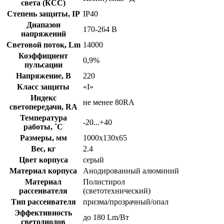
света (КСС)
Степень защиты, IP
IP40
Диапазон
170-264 В
напряжений
Световой поток, Lm
14000
Коэффициент
0,9%
пульсации
Напряжение, В
220
Класс защиты
«I»
Индекс
не менее 80RA
светопередачи, RA
Температура
-20...+40
работы, ˚С
Размеры, мм
1000х130х65
Вес, кг
2.4
Цвет корпуса
серый
Материал корпуса
Анодированный алюминий
Материал
Полистирол
рассеивателя
(светотехнический)
Тип рассеивателя
призма/прозрачный/опал
Эффективность
до 180 Lm/Вт
светодиодов